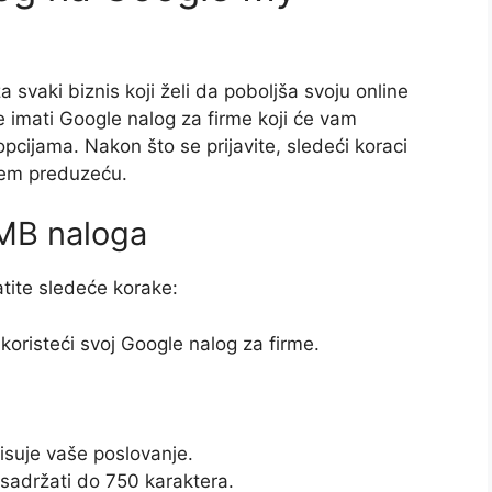
 svaki biznis koji želi da poboljša svoju online
e imati Google nalog za firme koji će vam
pcijama. Nakon što se prijavite, sledeći koraci
šem preduzeću.
GMB naloga
tite sledeće korake:
koristeći svoj Google nalog za firme.
pisuje vaše poslovanje.
sadržati do 750 karaktera.