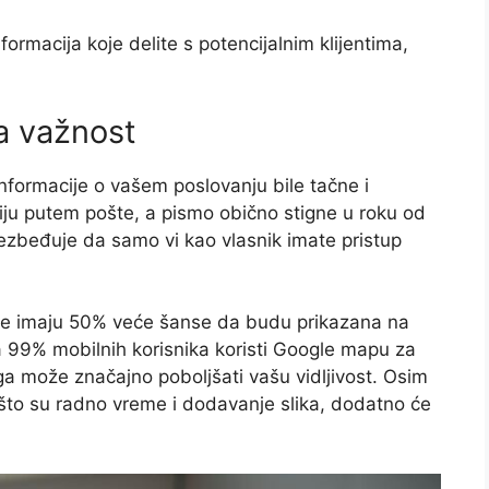
formacija koje delite s potencijalnim klijentima,
na važnost
informacije o vašem poslovanju bile tačne i
ciju putem pošte, a pismo obično stigne u roku od
bezbeđuje da samo vi kao vlasnik imate pristup
file imaju 50% veće šanse da budu prikazana na
a 99% mobilnih korisnika koristi Google mapu za
loga može značajno poboljšati vašu vidljivost. Osim
 što su radno vreme i dodavanje slika, dodatno će