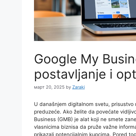
Google My Busin
postavljanje i op
март 20, 2025
by
Zaraki
U današnjem digitalnom svetu, prisustvo n
preduzeće. Ako želite da povećate vidljiv
Business (GMB) je alat koji ne smete za
vlasnicima biznisa da pruže važne informa
prikazali potencijalnim kupcima. Pored 