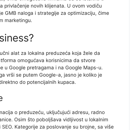
a privlačenje novih klijenata. U ovom vodiču
je GMB naloga i strategije za optimizaciju, čime
om marketingu.
siness?
učni alat za lokalna preduzeća koja žele da
platforma omogućava korisnicima da stvore
stiče u Google pretragama i na Google Maps-u.
a vrši se putem Google-a, jasno je koliko je
irektno do potencijalnih kupaca.
e
rmacija o preduzeću, uključujući adresu, radno
anice. Osim što poboljšava vidljivost u lokalnim
 SEO. Kategorije za poslovanje su brojne, sa više