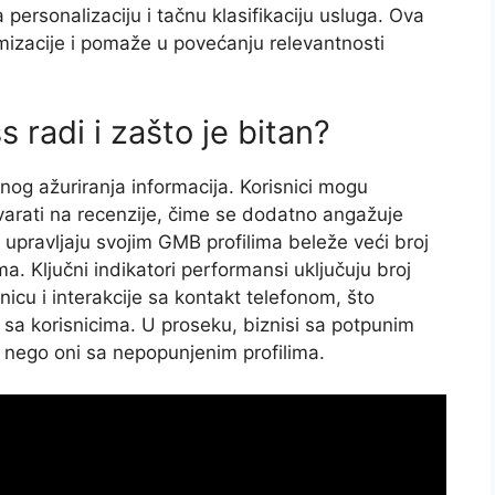
ersonalizaciju i tačnu klasifikaciju usluga. Ova
imizacije i pomaže u povećanju relevantnosti
radi i zašto je bitan?
nog ažuriranja informacija. Korisnici mogu
ovarati na recenzije, čime se dodatno angažuje
 upravljaju svojim GMB profilima beleže veći broj
a. Ključni indikatori performansi uključuju broj
icu i interakcije sa kontakt telefonom, što
sa korisnicima. U proseku, biznisi sa potpunim
a nego oni sa nepopunjenim profilima.