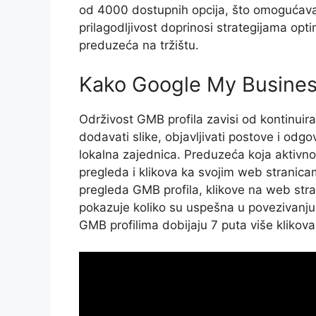
od 4000 dostupnih opcija, što omogućava p
prilagodljivost doprinosi strategijama opt
preduzeća na tržištu.
Kako Google My Business 
Održivost GMB profila zavisi od kontinuira
dodavati slike, objavljivati postove i odg
lokalna zajednica. Preduzeća koja aktivno
pregleda i klikova ka svojim web stranicam
pregleda GMB profila, klikove na web stran
pokazuje koliko su uspešna u povezivanju 
GMB profilima dobijaju 7 puta više klikov