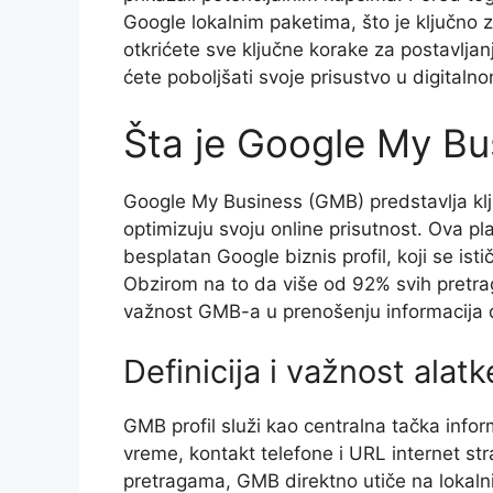
Google lokalnim paketima, što je ključno z
otkrićete sve ključne korake za postavljan
ćete poboljšati svoje prisustvo u digitaln
Šta je Google My Bu
Google My Business (GMB) predstavlja klj
optimizuju svoju online prisutnost. Ova 
besplatan Google biznis profil, koji se i
Obzirom na to da više od 92% svih pretrag
važnost GMB-a u prenošenju informacija d
Definicija i važnost alatk
GMB profil služi kao centralna tačka info
vreme, kontakt telefone i URL internet str
pretragama, GMB direktno utiče na lokalni