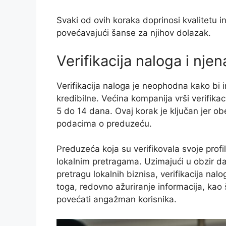
Svaki od ovih koraka doprinosi kvalitetu in
povećavajući šanse za njihov dolazak.
Verifikacija naloga i nje
Verifikacija naloga je neophodna kako bi 
kredibilne. Većina kompanija vrši verifika
5 do 14 dana. Ovaj korak je ključan jer o
podacima o preduzeću.
Preduzeća koja su verifikovala svoje pro
lokalnim pretragama. Uzimajući u obzir d
pretragu lokalnih biznisa, verifikacija na
toga, redovno ažuriranje informacija, kao
povećati angažman korisnika.