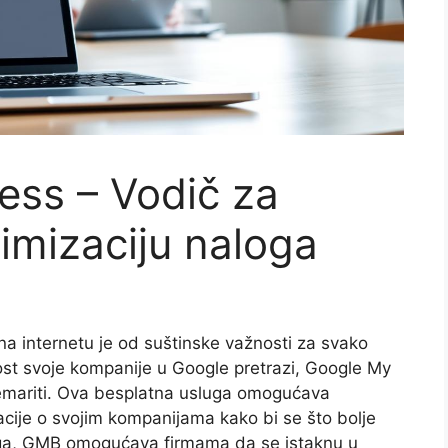
ess – Vodič za
timizaciju naloga
a internetu je od suštinske važnosti za svako
ost svoje kompanije u Google pretrazi, Google My
nemariti. Ova besplatna usluga omogućava
cije o svojim kompanijama kako bi se što bolje
toga, GMB omogućava firmama da se istaknu u