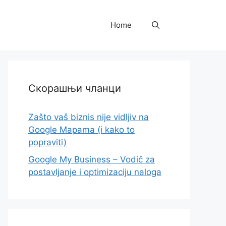
Home
Скорашњи чланци
Zašto vaš biznis nije vidljiv na
Google Mapama (i kako to
popraviti)
Google My Business – Vodič za
postavljanje i optimizaciju naloga