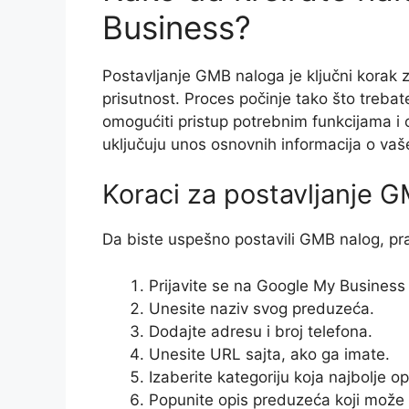
Business?
Postavljanje GMB naloga je ključni korak za
prisutnost. Proces počinje tako što trebat
omogućiti pristup potrebnim funkcijama i o
uključuju unos osnovnih informacija o va
Koraci za postavljanje 
Da biste uspešno postavili GMB nalog, pra
Prijavite se na Google My Business 
Unesite naziv svog preduzeća.
Dodajte adresu i broj telefona.
Unesite URL sajta, ako ga imate.
Izaberite kategoriju koja najbolje o
Popunite opis preduzeća koji može 